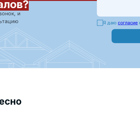
алов?
вонок, и
льтацию
Я даю
согласие
есно