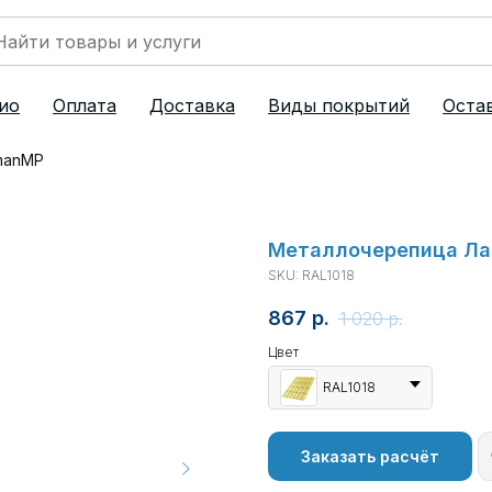
ио
Оплата
Доставка
Виды покрытий
Остав
manMP
Металлочерепица Ла
SKU:
RAL1018
867
р.
1 020
р.
Цвет
RAL1018
Заказать расчёт