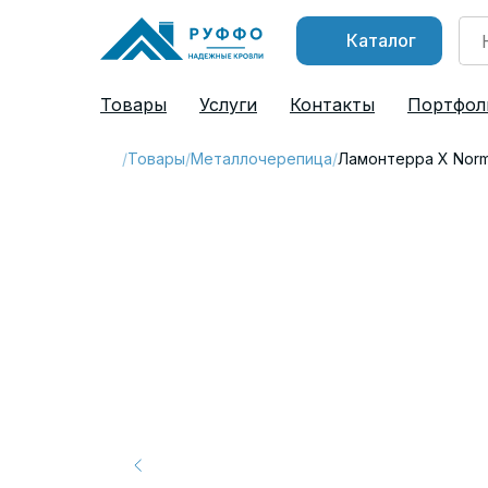
Каталог
Товары
Услуги
Контакты
Портфол
/
Товары
/
Металлочерепица
/
Ламонтерра X Nor